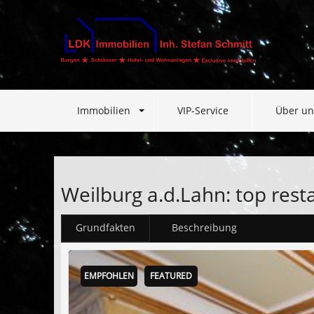
Immobilien
VIP-Service
Über un
Weilburg a.d.Lahn: top resta
Grundfakten
Beschreibung
EMPFOHLEN
FEATURED