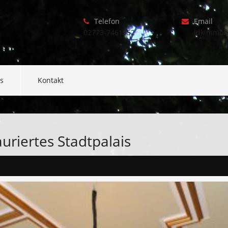
Telefon
Email
02773-7461952
ldkimmob
s
Kontakt
uriertes Stadtpalais