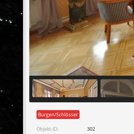
Burgen/Schlösser
Objekt-ID:
302